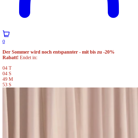
0
Der Sommer wird noch entspannter - mit bis zu -20%
Rabatt!
Endet in:
04
T
04
S
49
M
51
S