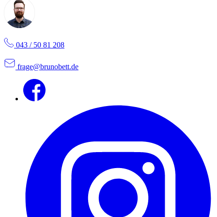
043 / 50 81 208
frage@brunobett.de