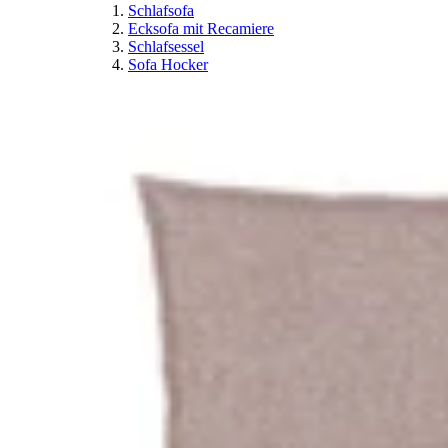
Schlafsofa
Ecksofa mit Recamiere
Schlafsessel
Sofa Hocker