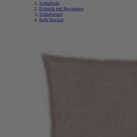
Schlafsofa
Ecksofa mit Recamiere
Schlafsessel
Sofa Hocker