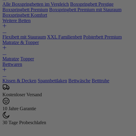
Alle Boxspringbetten im Vergleich
Boxspringbett Prestige
Boxspringbett Premium
Boxspringbett Premium mit Stauraum
Boxspringbett Komfort
Weitere Betten
Flexibett mit Stauraum
XXL Familienbett
Polsterbett Premium
Matratze & Topper
Matratze
Topper
Bettwaren
Kissen & Decken
Spannbettlaken
Bettwäsche
Betttruhe
Kostenloser Versand
10 Jahre Garantie
30 Tage Probeschlafen