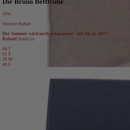
Die Bruno Betttruhe
10%
Sommer Rabatt
Der Sommer wird noch entspannter - mit bis zu -20%
Rabatt!
Endet in:
04
T
01
S
58
M
46
S