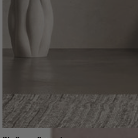
Schlafsofa
Ecksofa mit Recamiere
Schlafsessel
Sofa Hocker