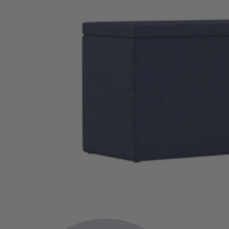
Flexibett mit Stauraum
XXL Familienbett
Polsterbett Premium