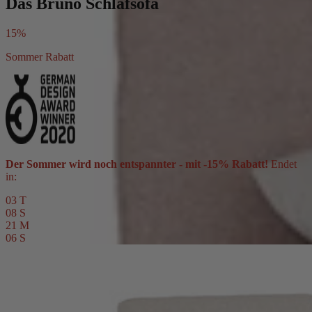
Das Bruno Schlafsofa
15%
Sommer Rabatt
Der Sommer wird noch entspannter - mit -15% Rabatt!
Endet
in:
03
T
08
S
21
M
02
S