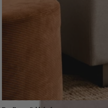
Schlafsofa
Ecksofa mit Recamiere
Schlafsessel
Sofa Hocker