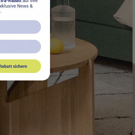
xtra-Rabatt
auf Ihre
exklusive News &
.
Rabatt sichern