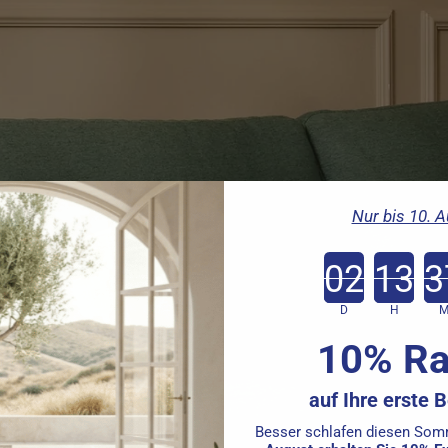
Nur bis 10. 
Coun
D
H
10% Ra
auf Ihre erste 
Besser schlafen diesen So