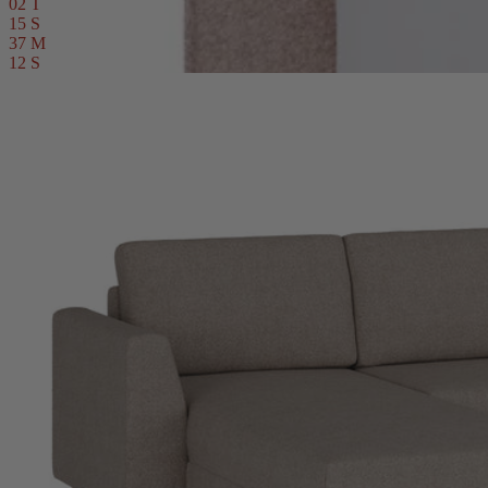
02
T
15
S
37
M
10
S