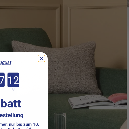
August
tdown ends in:
M
S
batt
Bestellung
mmer:
nur bis zum 10.