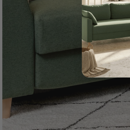
Schlafsofa
Ecksofa mit Recamiere
Schlafsessel
Sofa Hocker